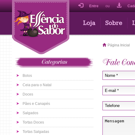
Entre
ou
Cad
Loja
Sobre
Página Inicial
Fale Con
Categorias
Bolos
Ceia para o Natal
Doces
Pães e Canapés
Salgados
Tortas Doces
Tortas Salgadas