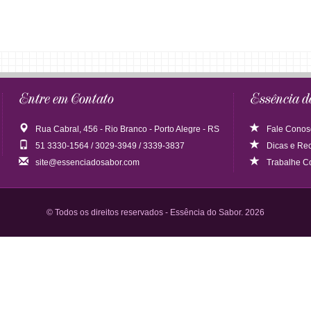
Entre em Contato
Essência d
Rua Cabral, 456 - Rio Branco - Porto Alegre - RS
Fale Conos
51 3330-1564 / 3029-3949 / 3339-3837
Dicas
e
Rec
site@essenciadosabor.com
Trabalhe C
© Todos os direitos reservados - Essência do Sabor. 2026