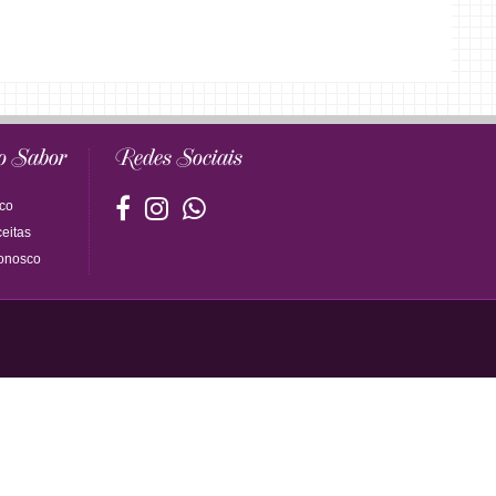
o Sabor
Redes Sociais
co
eitas
onosco