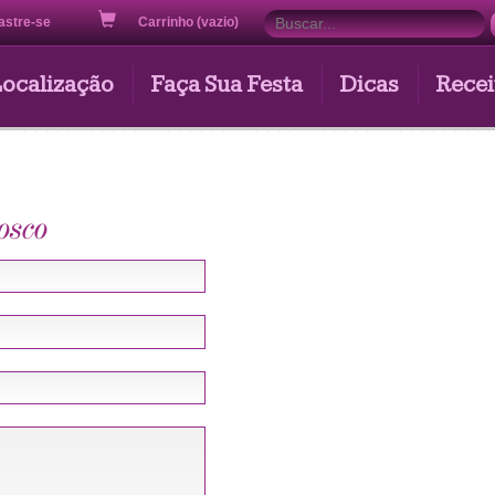
astre-se
Carrinho (vazio)
Localização
Faça Sua Festa
Dicas
Recei
osco