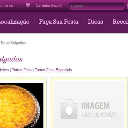
astre-se
Carrinho (vazio)
Localização
Faça Sua Festa
Dicas
Recei
Tortas Salgadas
algadas
iches
|
Tortas Frias
|
Tortas Frias Especiais