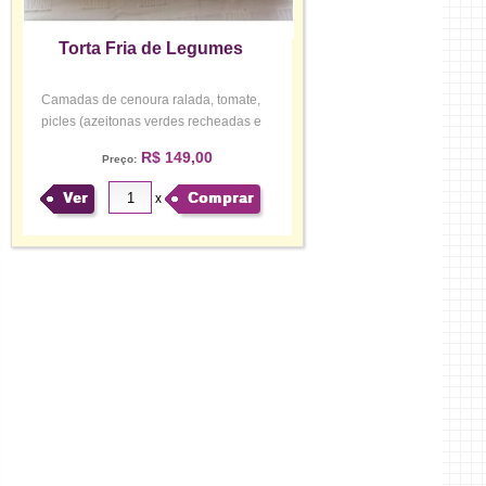
Torta Fria de Legumes
Camadas de cenoura ralada, tomate,
picles (azeitonas verdes recheadas e
pep...
R$ 149,00
Preço:
Ver
Comprar
x