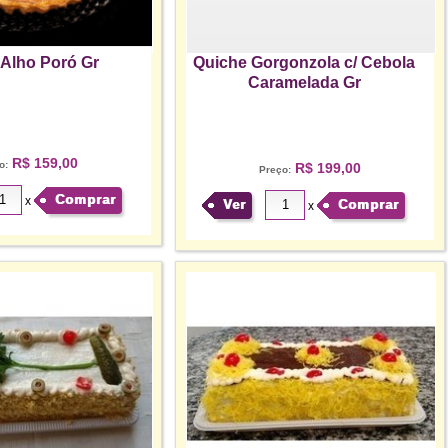
 Alho Poró Gr
Quiche Gorgonzola c/ Cebola
Caramelada Gr
R$ 159,00
o:
R$ 199,00
Preço:
Comprar
x
Ver
Comprar
x