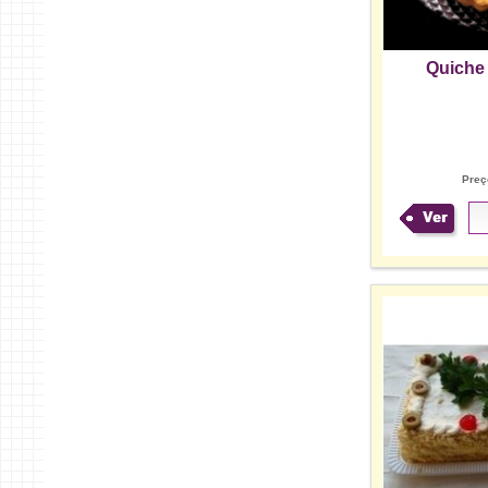
Quiche
Preç
Ver