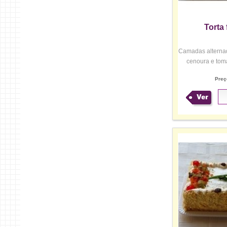
Torta 
Camadas alternad
cenoura e toma
Preç
Ver