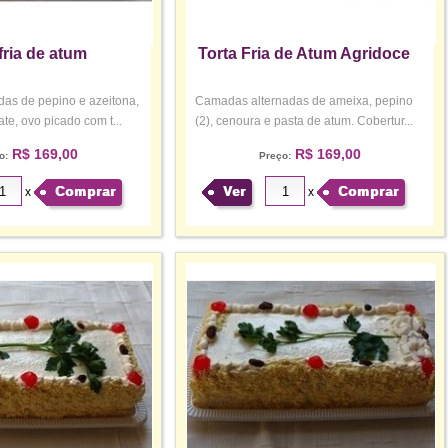
fria de atum
Torta Fria de Atum Agridoce
as de pepino e azeitona,
Camadas alternadas de ameixa, pepino
te, ovo picado com t...
(2), cenoura e pasta de atum. Cobertur...
R$ 169,00
R$ 169,00
o:
Preço:
Comprar
Ver
Comprar
x
x