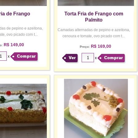
ria de Frango
Torta Fria de Frango com
Palmito
as de pepino e azeitona,
Camadas alternadas de pepino e azeitona,
te, ovo picado com t...
cenoura e tomate, ovo picado com t...
R$ 149,00
o:
R$ 169,00
Preço:
Comprar
x
Ver
Comprar
x