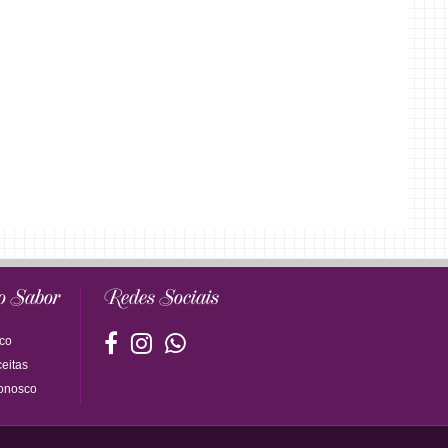
o Sabor
Redes Sociais
co
eitas
onosco