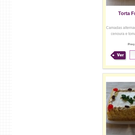
Torta F
Camadas alternad
cenoura e toma
Preç
Ver