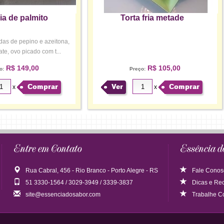
ria de palmito
Torta fria metade
as de pepino e azeitona,
te, ovo picado com t...
R$ 149,00
R$ 105,00
o:
Preço:
Comprar
Ver
Comprar
x
x
Entre em Contato
Essência d
Rua Cabral, 456 - Rio Branco - Porto Alegre - RS
Fale Conos
51 3330-1564 / 3029-3949 / 3339-3837
Dicas
e
Rec
site@essenciadosabor.com
Trabalhe C