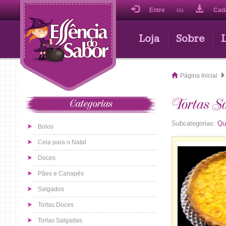
Entre
ou
Cad
Loja
Sobre
Página Inicial
Tortas S
Categorias
Subcategorias:
Qu
Bolos
Ceia para o Natal
Doces
Pães e Canapés
Salgados
Tortas Doces
Tortas Salgadas