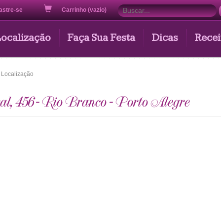
astre-se
Carrinho (vazio)
Localização
Faça Sua Festa
Dicas
Recei
Localização
l, 456 - Rio Branco - Porto Alegre