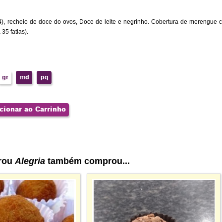
4), recheio de doce do ovos, Doce de leite e negrinho. Cobertura de merengue 
35 fatias).
gr
md
pq
cionar ao Carrinho
rou
Alegria
também comprou...