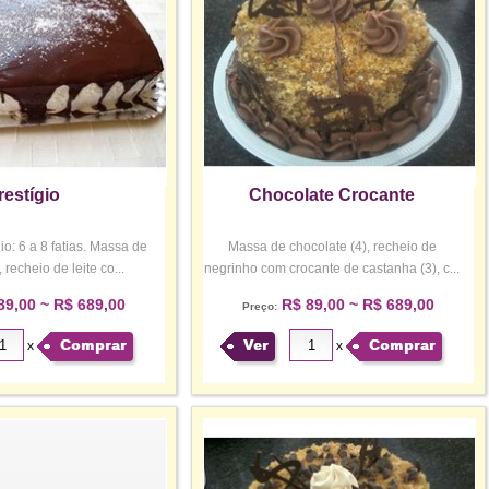
restígio
Chocolate Crocante
: 6 a 8 fatias. Massa de
Massa de chocolate (4), recheio de
 recheio de leite co...
negrinho com crocante de castanha (3), c...
89,00 ~ R$ 689,00
R$ 89,00 ~ R$ 689,00
Preço:
Comprar
Ver
Comprar
x
x