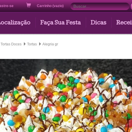
astre-se
Carrinho (vazio)
Localização
Faça Sua Festa
Dicas
Recei
Tortas Doces
Tortas
Alegria gr