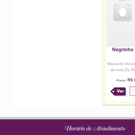
Negrinho 
Massa de chocol
de ovos (2); Re
R$ 
Preço:
Ver
Horário de Atendimento