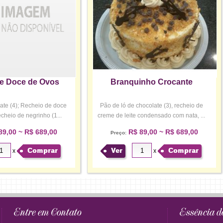
e Doce de Ovos
Branquinho Crocante
ate (4); Recheio de doce
Pão de ló de chocolate (3), recheio de
cheio de negrinho (1...
creme de leite condensado com nata, ...
89,00 ~ R$ 689,00
R$ 89,00 ~ R$ 689,00
Preço:
Comprar
Ver
Comprar
x
x
Entre em Contato
Essência d