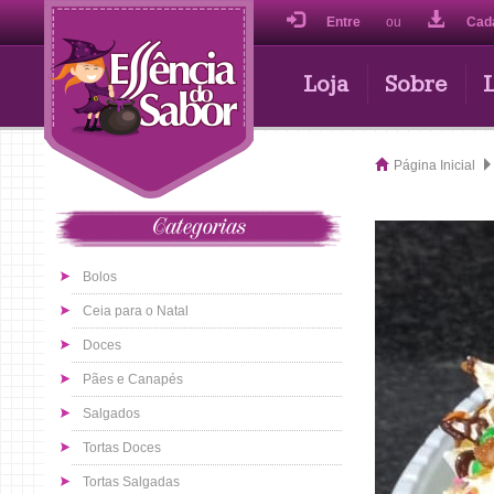
Entre
ou
Cad
Loja
Sobre
Página Inicial
Categorias
Bolos
Ceia para o Natal
Doces
Pães e Canapés
Salgados
Tortas Doces
Tortas Salgadas