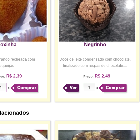
oxinha
Negrinho
frango recheada com
Doce de leite condensado com chocolate,
equeijão.
finalizado com respas de chocolate....
R$ 2,39
R$ 2,49
eço:
Preço:
Comprar
Ver
Comprar
x
x
lacionados