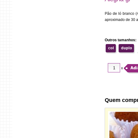
Pão de ló branco (
aproximado de 30 a 
Outros tamanhos:
col
duplo
Adi
x
Quem comp