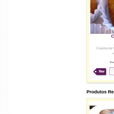
C
Coxinha de 
r
Pr
Ver
Produtos Re